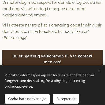
Vi møter deg med respekt for den du er og det du har
med deg. Vi støtter deg i dine prosesser med
nysgjerrighet og empati.
Vi i Fotfeste har tro på at "Forandring oppstår når vi blir
den vi er, ikke når vi forsøker å bli noe vi ikke er"
(Beisser 1994).
Du er hjertelig velkommen til å ta kontakt
med oss!
Vi bruker informasjonskapsler for å sikre at nettsiden vår
fungerer som det skal, og for å tilby deg best mulig
© 2023 Fotfeste
brukeropplevelse.
Alle rettigheter forbeholdt
Godta bare nødvendige
Aksepter alt
Informasjonskapsler